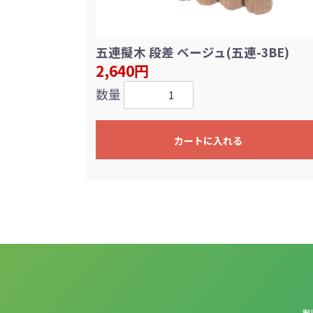
五連擬木 段差 ベージュ(五連-3BE)
2,640円
数量
カートに入れる