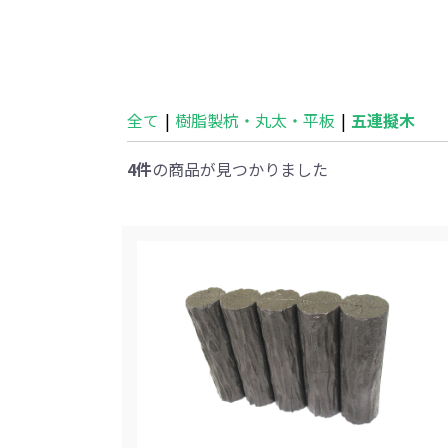
全て
|
樹脂製杭・丸太・平板
|
五連擬木
4件
の商品が見つかりました